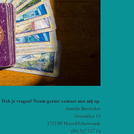
Heb je vragen? Neem gerust contact met mij op.
Anneke Biersteker
Grasakker 15
1723 BP Noord Scharwoude
(06) 517 217 14