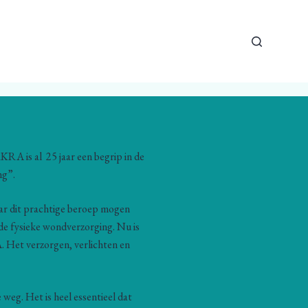
RKRA is al
25 jaar een begrip in de
ng”.
aar dit prachtige beroep mogen
 de fysieke wondverzorging. Nu is
. Het verzorgen, verlichten en
 weg. Het is heel essentieel dat