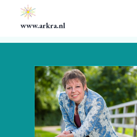
G
a
n
www.arkra.nl
a
a
r
d
e
i
n
h
o
u
d