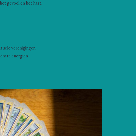
het gevoel en het hart.
tuele verenigingen.
wenste energiën